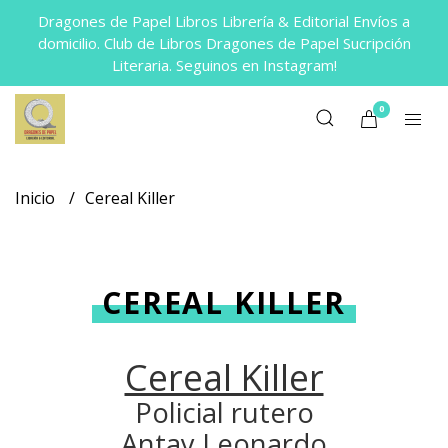
Dragones de Papel Libros Librería & Editorial Envíos a
domicilio. Club de Libros Dragones de Papel Sucripción
Literaria. Seguinos en Instagram!
0
Inicio
Cereal Killer
CEREAL KILLER
Cereal Killer
Policial rutero
Antay Leonardo