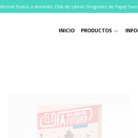
itorial Envíos a domicilio. Club de Libros Dragones de Papel Sucri
INICIO
PRODUCTOS
INF