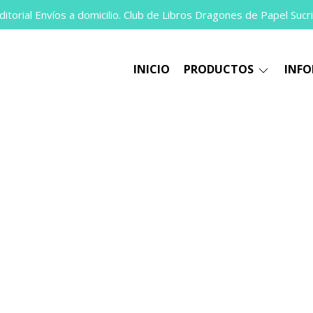
itorial Envíos a domicilio. Club de Libros Dragones de Papel Sucri
INICIO
PRODUCTOS
INF