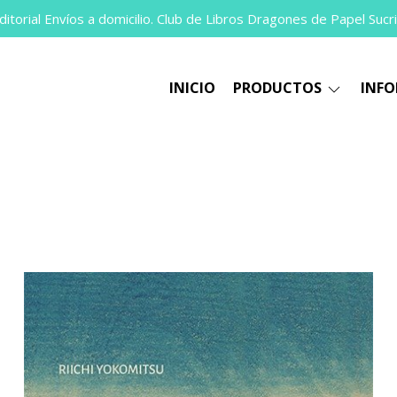
itorial Envíos a domicilio. Club de Libros Dragones de Papel Sucri
INICIO
PRODUCTOS
INF