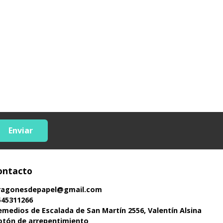
Enviar
ontacto
ragonesdepapel@gmail.com
545311266
emedios de Escalada de San Martín 2556, Valentín Alsina
otón de arrepentimiento