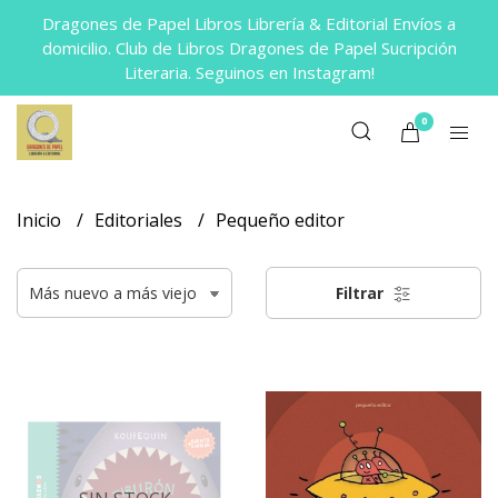
Dragones de Papel Libros Librería & Editorial Envíos a
domicilio. Club de Libros Dragones de Papel Sucripción
Literaria. Seguinos en Instagram!
0
Inicio
Editoriales
Pequeño editor
Filtrar