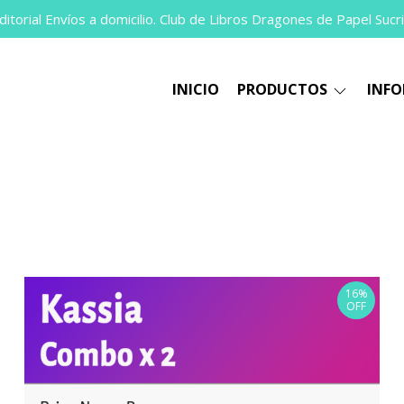
itorial Envíos a domicilio. Club de Libros Dragones de Papel Sucri
INICIO
PRODUCTOS
INF
16%
OFF