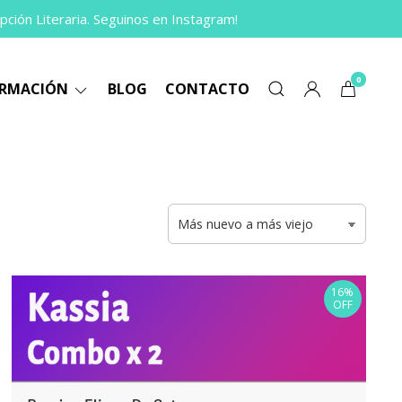
pción Literaria. Seguinos en Instagram!
0
ORMACIÓN
BLOG
CONTACTO
16%
OFF