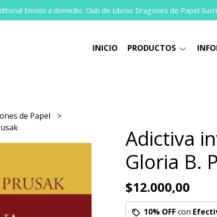
itorial Envíos a domicilio. Club de Libros Dragones de Papel Sucri
INICIO
PRODUCTOS
INF
ones de Papel
Prusak
Adictiva in
Gloria B. 
$12.000,00
10% OFF
con
Efecti