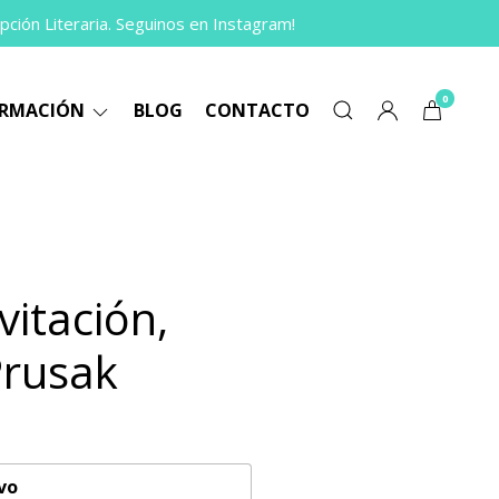
pción Literaria. Seguinos en Instagram!
0
ORMACIÓN
BLOG
CONTACTO
vitación,
Prusak
vo