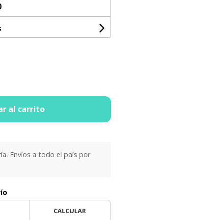
0
s
r al carrito
ría. Envíos a todo el país por
vío
CALCULAR