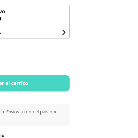
vo
0
s
r al carrito
ría. Envíos a todo el país por
vío