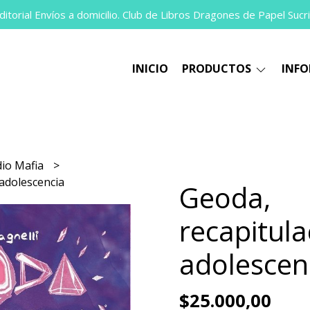
itorial Envíos a domicilio. Club de Libros Dragones de Papel Sucri
INICIO
PRODUCTOS
INF
dio Mafia
 adolescencia
Geoda,
recapitula
adolescen
$25.000,00