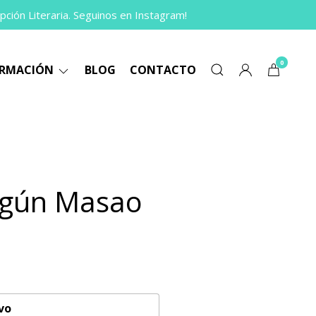
pción Literaria. Seguinos en Instagram!
0
ORMACIÓN
BLOG
CONTACTO
egún Masao
vo