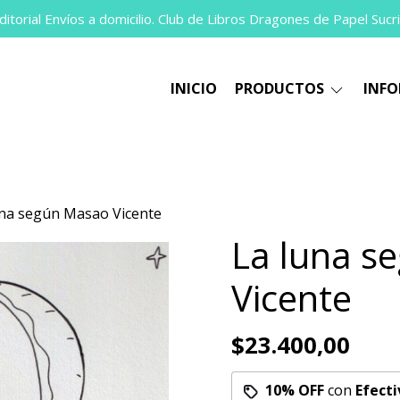
itorial Envíos a domicilio. Club de Libros Dragones de Papel Sucri
INICIO
PRODUCTOS
INF
una según Masao Vicente
La luna s
Vicente
$23.400,00
10% OFF
con
Efecti