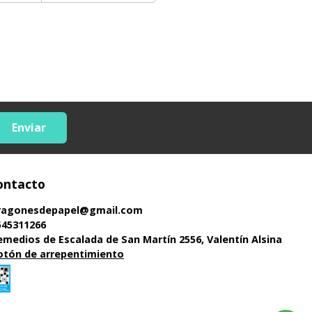
Enviar
ontacto
ragonesdepapel@gmail.com
545311266
emedios de Escalada de San Martín 2556, Valentín Alsina
otón de arrepentimiento