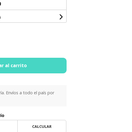
0
s
r al carrito
ría. Envíos a todo el país por
vío
CALCULAR