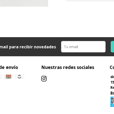
mail para recibir novedades
de envío
Nuestras redes sociales
C
d
1
R
B