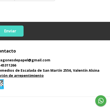
Enviar
ontacto
ragonesdepapel@gmail.com
545311266
emedios de Escalada de San Martín 2556, Valentín Alsina
otón de arrepentimiento