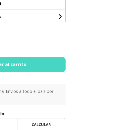
0
s
r al carrito
ría. Envíos a todo el país por
vío
CALCULAR