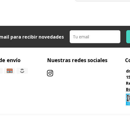
mail para recibir novedades
de envío
Nuestras redes sociales
C
d
1
R
B