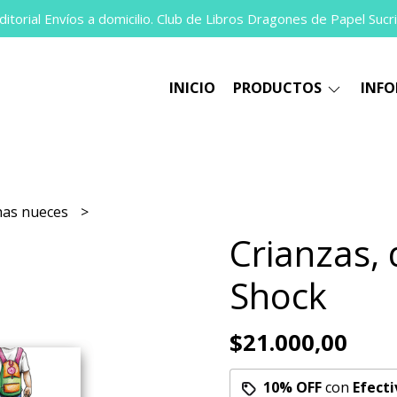
itorial Envíos a domicilio. Club de Libros Dragones de Papel Sucri
INICIO
PRODUCTOS
INF
as nueces
Crianzas, 
Shock
$21.000,00
10% OFF
con
Efecti