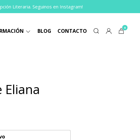
pción Literaria. Seguinos en Instagram!
0
ORMACIÓN
BLOG
CONTACTO
e Eliana
vo