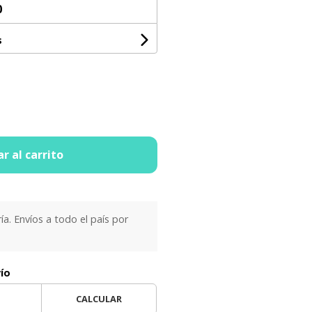
0
s
r al carrito
ría. Envíos a todo el país por
vío
CALCULAR