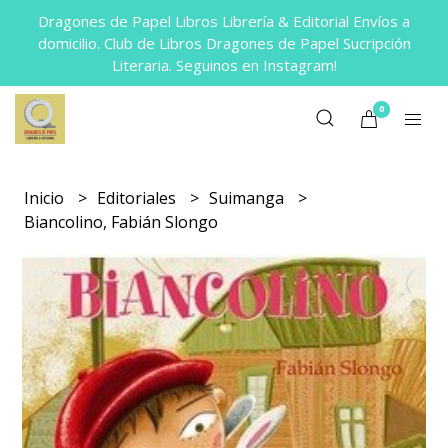
Dragones de Papel Libros Librería & Editorial Envíos a
domicilio. Club de Libros Dragones de Papel Sucripción
Literaria. Seguinos en Instagram!
0
Inicio
Editoriales
Suimanga
Biancolino, Fabián Slongo